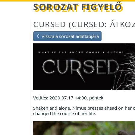
Betöltés...
SOROZAT FIGYELŐ
CURSED (CURSED: ÁTKO
Vissza a sorozat adatlapjára
Vetítés: 2020.07.17 14:00, péntek
Shaken and alone, Nimue presses ahead on her qu
changed the course of her life.