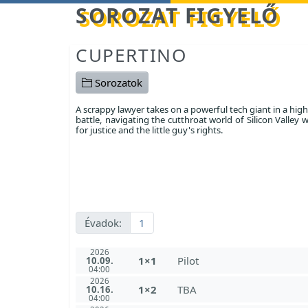
Betöltés...
SOROZAT FIGYELŐ
CUPERTINO
Sorozatok
A scrappy lawyer takes on a powerful tech giant in a high
battle, navigating the cutthroat world of Silicon Valley w
for justice and the little guy's rights.
Évadok:
1
2026
1×1
Pilot
10.09.
04:00
2026
1×2
TBA
10.16.
04:00