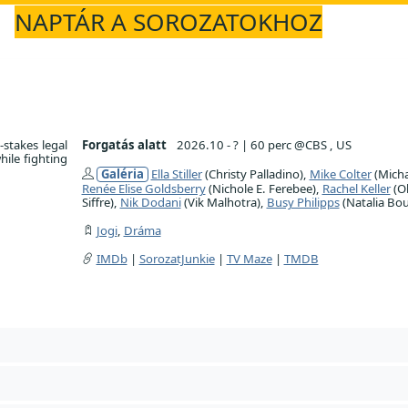
NAPTÁR A SOROZATOKHOZ
-stakes legal
Forgatás alatt
2026.10 - ?
|
60 perc @CBS , US
hile fighting
Galéria
Ella Stiller
(Christy Palladino),
Mike Colter
(Micha
Renée Elise Goldsberry
(Nichole E. Ferebee),
Rachel Keller
(Ol
Siffre),
Nik Dodani
(Vik Malhotra),
Busy Philipps
(Natalia Bou
Jogi
,
Dráma
IMDb
|
SorozatJunkie
|
TV Maze
|
TMDB