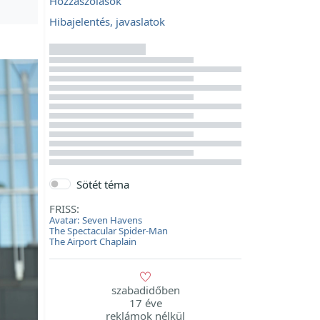
Hozzászólások
Hibajelentés, javaslatok
Sötét téma
FRISS:
Avatar: Seven Havens
The Spectacular Spider-Man
The Airport Chaplain
szabadidőben
17 éve
reklámok nélkül