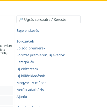
Bejelentkezés
Sorozatok
el Price),
Epizód premierek
ivia
tella)
Sorozat premierek, új évadok
Kategóriák
Új előzetesek
Új különkiadások
Magyar TV műsor
Netflix adatbázis
Ajánló