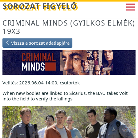
Betöltés...
SOROZAT FIGYELŐ
CRIMINAL MINDS (GYILKOS ELMÉK)
19X3
Vissza a sorozat adatlapjára
Vetítés: 2026.06.04 14:00, csütörtök
When new bodies are linked to Sicarius, the BAU takes Voit
into the field to verify the killings.