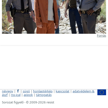
Forrás
névjegy
|
|
súgó
|
honlaptérkép
|
kapcsolat
|
adatvédelem &
ászf
|
rss-ical
|
appok
|
támogatás
Sorozat figyelő - © 2009-2026 resist