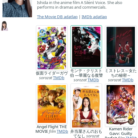
Ishida in the anime film A Silent Voice. She also
performs in dramas and commercials.
The Movie DB adatlap
|
IMDb adatlap
モンテ・クリスト
ミストレス～女た
仮面ライダーガヴ
伯 ―華麗なる復讐
ちの秘密～
sorozat
TMDb
sorozat
TMDb
sorozat
TMDb
Angel Flight THE
Kamen Rider
MOVIE
film
TMDb
弁当屋さんのおも
Gavv: Guilty
てなし
sorozat