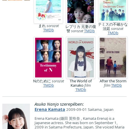
テミスの不確かな
まれ
sorozat
レプリカ 元妻の復
法廷
sorozat
TMDb
讐
sorozat
TMDb
TMDb
Nのために
sorozat
The World of
After the Storm
TMDb
Kanako
film
film
TMDb
TMDb
Asuka Nanjo
szerepében:
Erena Kamata
2009-09-01 Saitama, Japan
Erena Kamata (鎌田 英怜奈 , Kamata Erena) is a
Japanese actress. She was born on September 1,
2009 in Saitama Prefecture, Japan. She voiced Maria