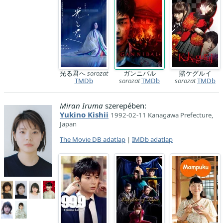
光る君へ
sorozat
ガンニバル
賭ケグルイ
TMDb
sorozat
TMDb
sorozat
TMDb
Miran Iruma
szerepében:
Yukino Kishii
1992-02-11 Kanagawa Prefecture,
Japan
The Movie DB adatlap
|
IMDb adatlap