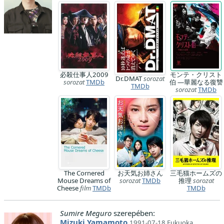
必殺仕事人2009
モンテ・クリスト
Dr.DMAT
sorozat
sorozat
TMDb
伯 ―華麗なる復讐
TMDb
sorozat
TMDb
The Cornered
お天気お姉さん
三毛猫ホームズの
Mouse Dreams of
sorozat
TMDb
推理
sorozat
Cheese
film
TMDb
TMDb
Sumire Meguro
szerepében:
Mizuki Yamamoto
1991-07-18 Fukuoka,