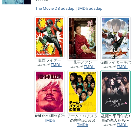
The Movie DB adatlap
|
IMDb adatlap
仮面ライダー
花子とアン
仮面ライダーキバ
sorozat
TMDb
sorozat
TMDb
sorozat
TMDb
Ichi the Killer
film
チーム・バチスタ
昼顔〜平日午後3
TMDb
の栄光
sorozat
時の恋人たち〜
TMDb
sorozat
TMDb