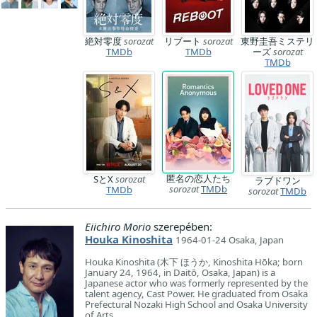
絶対零度
sorozat
リブート
sorozat
東野圭吾ミステリ
TMDb
TMDb
ーズ
sorozat
TMDb
匿名の恋人たち
SとX
sorozat
ラブドワン
sorozat
TMDb
TMDb
sorozat
TMDb
Eiichiro Morio
szerepében:
Houka Kinoshita
1964-01-24 Osaka, Japan
Houka Kinoshita (木下 ほうか, Kinoshita Hōka; born
January 24, 1964, in Daitō, Osaka, Japan) is a
Japanese actor who was formerly represented by the
talent agency, Cast Power. He graduated from Osaka
Prefectural Nozaki High School and Osaka University
of Arts.