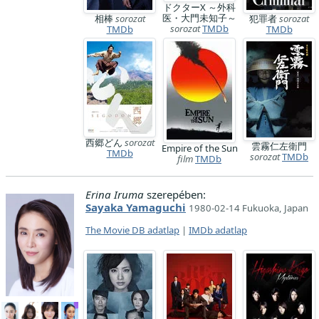
ドクターX ～外科
医・大門未知子～
相棒
sorozat
犯罪者
sorozat
sorozat
TMDb
TMDb
TMDb
西郷どん
sorozat
雲霧仁左衛門
Empire of the Sun
TMDb
sorozat
TMDb
film
TMDb
Erina Iruma
szerepében:
Sayaka Yamaguchi
1980-02-14 Fukuoka, Japan
The Movie DB adatlap
|
IMDb adatlap