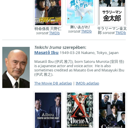
舞いあがれ!
サラリーマン金太
特命係長 只野仁
sorozat
TMDb
郎
sorozat
TMDb
sorozat
TMDb
Teikichi Iruma
szerepében:
Masatô Ibu
1949-03-28 Nakano, Tokyo, Japan
Masatô Ibu (伊武 雅刀), born Satoru Murota (室田 悟)
is a Japanese actor and voice actor. He is also
sometimes credited as Masato Eve and Masayuki Ibu
(伊武 雅之).
The Movie DB adatlap
|
IMDb adatlap