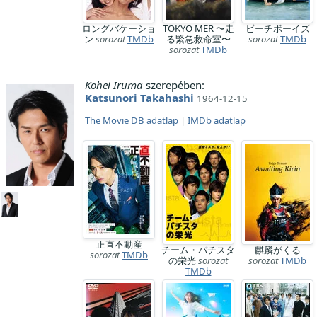
ロングバケーショ
TOKYO MER 〜走
ビーチボーイズ
ン
sorozat
TMDb
る緊急救命室〜
sorozat
TMDb
sorozat
TMDb
Kohei Iruma
szerepében:
Katsunori Takahashi
1964-12-15
The Movie DB adatlap
|
IMDb adatlap
正直不動産
チーム・バチスタ
麒麟がくる
sorozat
TMDb
の栄光
sorozat
sorozat
TMDb
TMDb