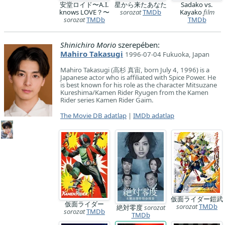
安堂ロイド〜A.I.
星から来たあなた
Sadako vs.
knows LOVE？〜
sorozat
TMDb
Kayako
film
sorozat
TMDb
TMDb
Shinichiro Morio
szerepében:
Mahiro Takasugi
1996-07-04 Fukuoka, Japan
Mahiro Takasugi (高杉 真宙, born July 4, 1996) is a
Japanese actor who is affiliated with Spice Power. He
is best known for his role as the character Mitsuzane
Kureshima/Kamen Rider Ryugen from the Kamen
Rider series Kamen Rider Gaim.
The Movie DB adatlap
|
IMDb adatlap
仮面ライダー鎧武
仮面ライダー
sorozat
TMDb
絶対零度
sorozat
sorozat
TMDb
TMDb