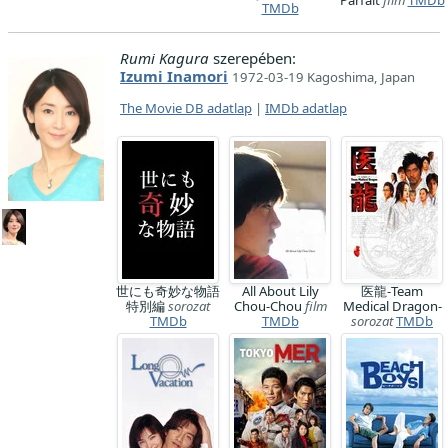
Parfait
film
TMDb
TMDb
Rumi Kagura
szerepében:
Izumi Inamori
1972-03-19 Kagoshima, Japan
The Movie DB adatlap
|
IMDb adatlap
世にも奇妙な物語
All About Lily
医龍-Team
特別編
sorozat
Chou-Chou
film
Medical Dragon-
TMDb
TMDb
sorozat
TMDb