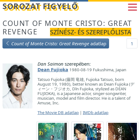
Betöltés...
SOROZAT FIGYELŐ
COUNT OF MONTE CRISTO: GREAT
REVENGE
SZÍNÉSZ- ÉS SZEREPLŐLISTA
Count of Monte Cristo: Great Revenge
adatlap
1
Dan Saimon
szerepében:
Dean Fujioka
1980-08-19 Fukushima, Japan
Tatsuo Fujioka (藤岡 竜雄, Fujioka Tatsuo, born
August 19, 1980), better known as Dean Fujioka (デ
ィーン・フジオカ, Dīn Fujioka, stylized as DEAN
FUJIOKA), is a Japanese actor, singer-songwriter,
musician, model and film director. He is a talent of
Amuse, Inc.
The Movie DB adatlap
|
IMDb adatlap