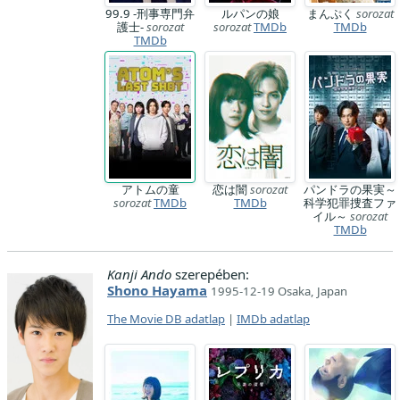
99.9 -刑事専門弁
ルパンの娘
まんぷく
sorozat
護士-
sorozat
sorozat
TMDb
TMDb
TMDb
アトムの童
恋は闇
sorozat
パンドラの果実～
sorozat
TMDb
TMDb
科学犯罪捜査ファ
イル～
sorozat
TMDb
Kanji Ando
szerepében:
Shono Hayama
1995-12-19 Osaka, Japan
The Movie DB adatlap
|
IMDb adatlap