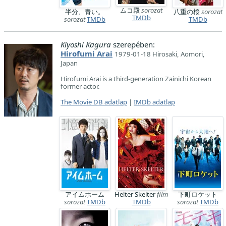
ムコ殿
sorozat
半分、青い。
八重の桜
sorozat
TMDb
sorozat
TMDb
TMDb
Kiyoshi Kagura
szerepében:
Hirofumi Arai
1979-01-18 Hirosaki, Aomori,
Japan
Hirofumi Arai is a third-generation Zainichi Korean
former actor.
The Movie DB adatlap
|
IMDb adatlap
アイムホーム
Helter Skelter
film
下町ロケット
sorozat
TMDb
TMDb
sorozat
TMDb