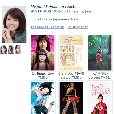
Megumi Saimon
szerepében:
Jun Fubuki
1952-05-12 Toyama, Japan
Jun Fubuki is a Japanese actress.
The Movie DB adatlap
|
IMDb adatlap
Dollhouse
film
やすらぎの刻〜道
あさが来た
TMDb
sorozat
TMDb
sorozat
TMDb