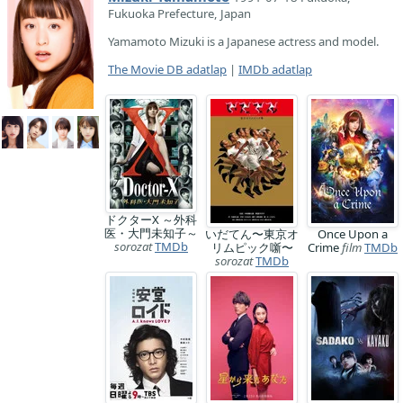
Fukuoka Prefecture, Japan
Yamamoto Mizuki is a Japanese actress and model.
The Movie DB adatlap
|
IMDb adatlap
ドクターX ～外科
医・大門未知子～
いだてん〜東京オ
Once Upon a
sorozat
TMDb
リムピック噺〜
Crime
film
TMDb
sorozat
TMDb