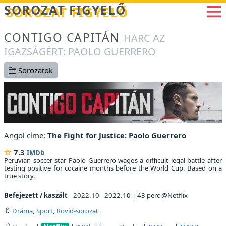
Betöltés...
SOROZAT FIGYELŐ
CONTIGO CAPITÁN
HARC AZ
IGAZSÁGÉRT: PAOLO GUERRERO
Sorozatok
Angol címe:
The Fight for Justice: Paolo Guerrero
7.3
IMDb
Peruvian soccer star Paolo Guerrero wages a difficult legal battle after
testing positive for cocaine months before the World Cup. Based on a
true story.
Befejezett / kaszált
2022.10 - 2022.10
|
43 perc @Netflix
Dráma
,
Sport
,
Rövid-sorozat