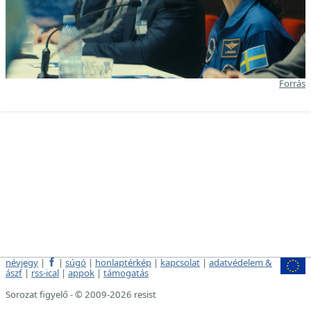
Forrás
névjegy
|
|
súgó
|
honlaptérkép
|
kapcsolat
|
adatvédelem &
ászf
|
rss-ical
|
appok
|
támogatás
Sorozat figyelő - © 2009-2026 resist