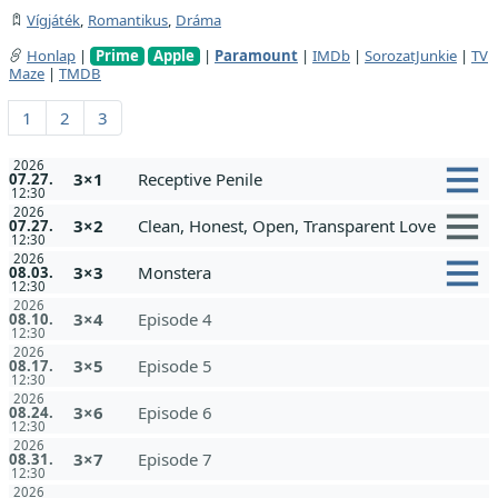
Vígjáték
,
Romantikus
,
Dráma
Honlap
|
Prime
Apple
|
Paramount
|
IMDb
|
SorozatJunkie
|
TV
Maze
|
TMDB
1
2
3
2026
3×1
Receptive Penile
07.27.
12:30
2026
3×2
Clean, Honest, Open, Transparent Love
07.27.
12:30
2026
3×3
Monstera
08.03.
12:30
2026
3×4
Episode 4
08.10.
12:30
2026
3×5
Episode 5
08.17.
12:30
2026
3×6
Episode 6
08.24.
12:30
2026
3×7
Episode 7
08.31.
12:30
2026