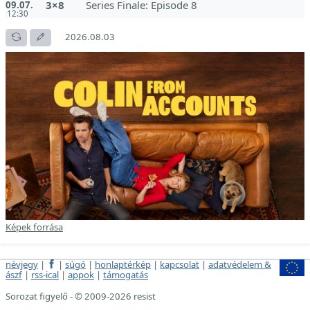
3×8
Series Finale: Episode 8
09.07.
12:30
2026.08.03
Képek forrása
névjegy
|
|
súgó
|
honlaptérkép
|
kapcsolat
|
adatvédelem &
ászf
|
rss-ical
|
appok
|
támogatás
Sorozat figyelő - © 2009-2026 resist