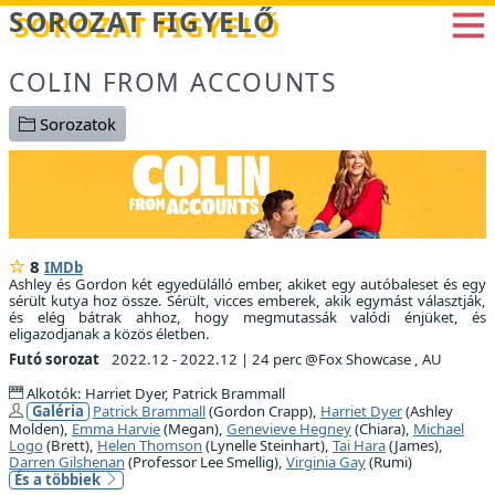
Betöltés...
SOROZAT FIGYELŐ
COLIN FROM ACCOUNTS
Sorozatok
8
IMDb
Ashley és Gordon két egyedülálló ember, akiket egy autóbaleset és egy
sérült kutya hoz össze. Sérült, vicces emberek, akik egymást választják,
és elég bátrak ahhoz, hogy megmutassák valódi énjüket, és
eligazodjanak a közös életben.
Futó sorozat
2022.12 - 2022.12
|
24 perc @Fox Showcase , AU
Alkotók: Harriet Dyer, Patrick Brammall
Galéria
Patrick Brammall
(Gordon Crapp),
Harriet Dyer
(Ashley
Molden),
Emma Harvie
(Megan),
Genevieve Hegney
(Chiara),
Michael
Logo
(Brett),
Helen Thomson
(Lynelle Steinhart),
Tai Hara
(James),
Darren Gilshenan
(Professor Lee Smellig),
Virginia Gay
(Rumi)
És a többiek