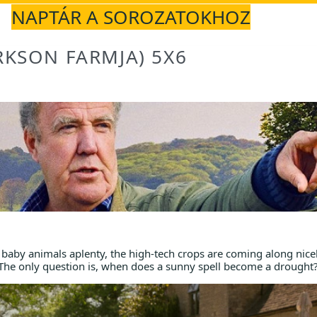
NAPTÁR A SOROZATOKHOZ
RKSON FARMJA) 5X6
e baby animals aplenty, the high-tech crops are coming along nice
o. The only question is, when does a sunny spell become a drought