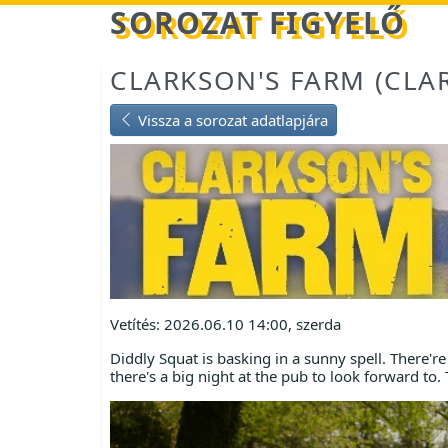
Betöltés...
SOROZAT FIGYELŐ
CLARKSON'S FARM (CLA
Vissza a sorozat adatlapjára
Vetítés: 2026.06.10 14:00, szerda
Diddly Squat is basking in a sunny spell. There'r
there's a big night at the pub to look forward t