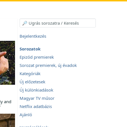
Bejelentkezés
Sorozatok
Epizód premierek
Sorozat premierek, új évadok
Kategóriák
Új előzetesek
Új különkiadások
Magyar TV műsor
ly and
Netflix adatbázis
?
Ajánló