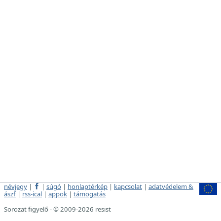
névjegy
|
|
súgó
|
honlaptérkép
|
kapcsolat
|
adatvédelem &
ászf
|
rss-ical
|
appok
|
támogatás
Sorozat figyelő - © 2009-2026 resist