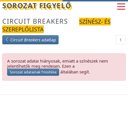
Betöltés...
SOROZAT FIGYELŐ
CIRCUIT BREAKERS
SZÍNÉSZ- ÉS
SZEREPLŐLISTA
Circuit Breakers
adatlap
1
A sorozat adatai hiányosak, emiatt a színészek nem
jelentíhetők meg rendesen. Ezen a
általában segít.
Sorozat adatainak frissítése