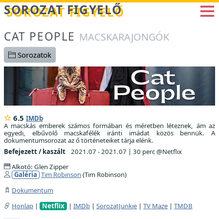
Betöltés...
SOROZAT FIGYELŐ
CAT PEOPLE
MACSKARAJONGÓK
Sorozatok
6.5
IMDb
A macskás emberek számos formában és méretben léteznek, ám az
egyedi, elbűvölő macskafélék iránti imádat közös bennük. A
dokumentumsorozat az ő történeteiket tárja elénk.
Befejezett / kaszált
2021.07 - 2021.07
|
30 perc @Netflix
Alkotó: Glen Zipper
Galéria
Tim Robinson
(Tim Robinson)
Dokumentum
Honlap
|
Netflix
|
IMDb
|
SorozatJunkie
|
TV Maze
|
TMDB