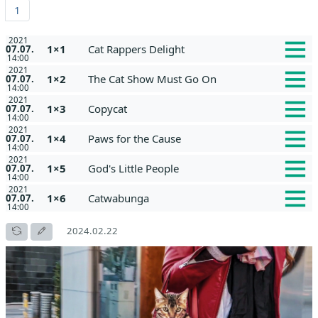
1
2021
1×1
Cat Rappers Delight
07.07.
14:00
2021
1×2
The Cat Show Must Go On
07.07.
14:00
2021
1×3
Copycat
07.07.
14:00
2021
1×4
Paws for the Cause
07.07.
14:00
2021
1×5
God's Little People
07.07.
14:00
2021
1×6
Catwabunga
07.07.
14:00
2024.02.22