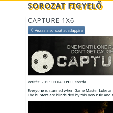
Betöltés...
SOROZAT FIGYELŐ
CAPTURE 1X6
Vissza a sorozat adatlapjára
Vetítés: 2013.09.04 03:00, szerda
Everyone is stunned when Game Master Luke annou
The hunters are blindsided by this new rule and s