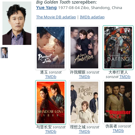
Big Golden Tooth
szerepében:
Yue Yang
1977-08-04 Zibo, Shandong, China
The Movie DB adatlap
|
IMDb adatlap
逐玉
sorozat
许我耀眼
sorozat
大奉打更人
TMDb
TMDb
sorozat
TMDb
伪装者
sorozat
与晋长安
sorozat
理想之城
sorozat
TMDb
TMDb
TMDb