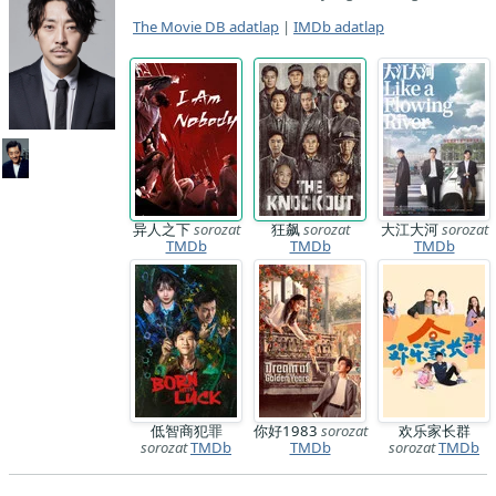
The Movie DB adatlap
|
IMDb adatlap
异人之下
sorozat
狂飙
sorozat
大江大河
sorozat
TMDb
TMDb
TMDb
低智商犯罪
你好1983
sorozat
欢乐家长群
sorozat
TMDb
TMDb
sorozat
TMDb