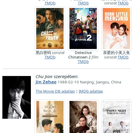
TMDb
TMDb
sorozat
TMDb
黑白密码
sorozat
Detective
亲爱的小美人鱼
TMDb
Chinatown 2
film
sorozat
TMDb
TMDb
Chu Jian
szerepében:
Jin Zehao
1988-02-10 Nanjing, Jiangsu, China
The Movie DB adatlap
|
IMDb adatlap