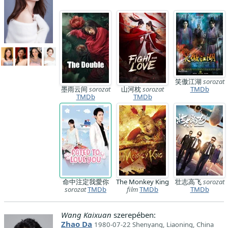
笑傲江湖
sorozat
墨雨云间
sorozat
山河枕
sorozat
TMDb
TMDb
TMDb
命中注定我愛你
The Monkey King
壮志高飞
sorozat
sorozat
TMDb
film
TMDb
TMDb
Wang Kaixuan
szerepében:
Zhao Da
1980-07-22 Shenyang, Liaoning, China