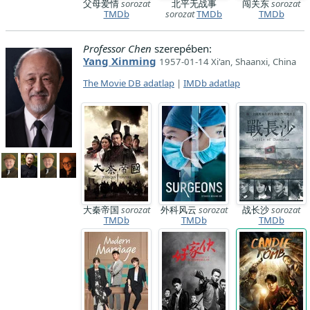
父母爱情
sorozat
北平无战事
闯关东
sorozat
TMDb
sorozat
TMDb
TMDb
Professor Chen
szerepében:
Yang Xinming
1957-01-14 Xi'an, Shaanxi, China
The Movie DB adatlap
|
IMDb adatlap
大秦帝国
sorozat
外科风云
sorozat
战长沙
sorozat
TMDb
TMDb
TMDb