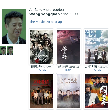
An Liman
szerepében:
Wang Yongquan
1961-08-11
The Movie DB adatlap
琅琊榜
sorozat
皓衣行
sorozat
大江大河
sorozat
TMDb
TMDb
TMDb