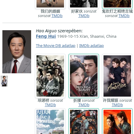
我们的婚姻
好家伙
sorozat
鬼吹灯之精绝古城
sorozat
TMDb
TMDb
sorozat
TMDb
Hao Aiguo
szerepében:
Feng Hui
1969-10-15 Xi'an, Shaanxi, China
The Movie DB adatlap
|
IMDb adatlap
琅琊榜
sorozat
折腰
sorozat
许我耀眼
sorozat
TMDb
TMDb
TMDb