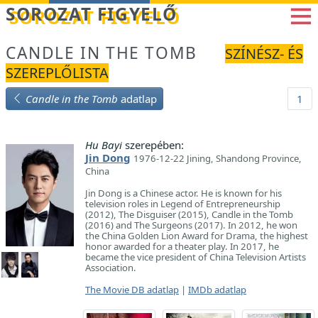
Betöltés...
SOROZAT FIGYELŐ
CANDLE IN THE TOMB
SZÍNÉSZ- ÉS
SZEREPLŐLISTA
Candle in the Tomb
adatlap
1
Hu Bayi
szerepében:
Jin Dong
1976-12-22 Jining, Shandong Province,
China
Jin Dong is a Chinese actor. He is known for his
television roles in Legend of Entrepreneurship
(2012), The Disguiser (2015), Candle in the Tomb
(2016) and The Surgeons (2017). In 2012, he won
the China Golden Lion Award for Drama, the highest
honor awarded for a theater play. In 2017, he
became the vice president of China Television Artists
Association.
The Movie DB adatlap
|
IMDb adatlap