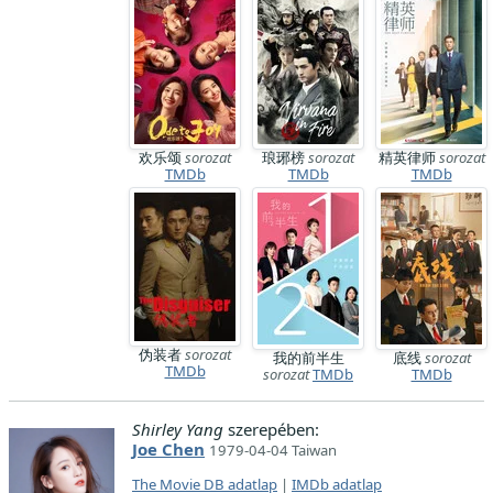
欢乐颂
sorozat
琅琊榜
sorozat
精英律师
sorozat
TMDb
TMDb
TMDb
伪装者
sorozat
我的前半生
底线
sorozat
TMDb
sorozat
TMDb
TMDb
Shirley Yang
szerepében:
Joe Chen
1979-04-04 Taiwan
The Movie DB adatlap
|
IMDb adatlap