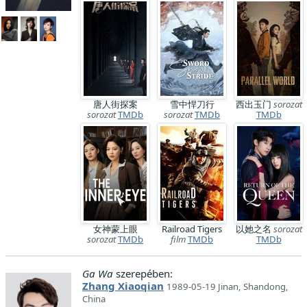
唐人街探案
雪中悍刀行
西出玉门
sorozat
sorozat
TMDb
sorozat
TMDb
TMDb
女神蒙上眼
Railroad Tigers
以她之名
sorozat
sorozat
TMDb
film
TMDb
TMDb
Ga Wa
szerepében:
Zhang Xiaoqian
1989-05-19 Jinan, Shandong,
China