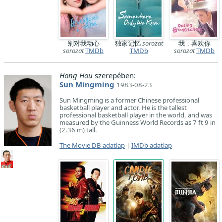
别对我动心
独家记忆
sorozat
我，喜欢你
sorozat
TMDb
TMDb
sorozat
TMDb
Hong Hou
szerepében:
Sun Mingming
1983-08-23
Sun Mingming is a former Chinese professional
basketball player and actor. He is the tallest
professional basketball player in the world, and was
measured by the Guinness World Records as 7 ft 9 in
(2.36 m) tall.
The Movie DB adatlap
|
IMDb adatlap