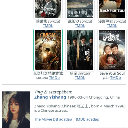
琅琊榜
sorozat
战长沙
sorozat
漫影寻踪
sorozat
TMDb
TMDb
TMDb
鬼吹灯之精绝古城
暗金
sorozat
Save Your Soul
sorozat
TMDb
TMDb
film
TMDb
Ying Zi
szerepében:
Zhang Yishang
1996-03-04 Chongqing, China
Zhang Yishang (Chinese: 张艺上 , born 4 March 1996)
is a Chinese actress.
The Movie DB adatlap
|
IMDb adatlap