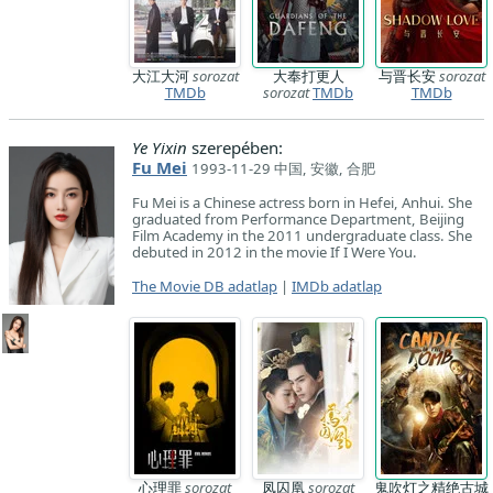
大江大河
sorozat
大奉打更人
与晋长安
sorozat
TMDb
sorozat
TMDb
TMDb
Ye Yixin
szerepében:
Fu Mei
1993-11-29 中国, 安徽, 合肥
Fu Mei is a Chinese actress born in Hefei, Anhui. She
graduated from Performance Department, Beijing
Film Academy in the 2011 undergraduate class. She
debuted in 2012 in the movie If I Were You.
The Movie DB adatlap
|
IMDb adatlap
心理罪
sorozat
凤囚凰
sorozat
鬼吹灯之精绝古城