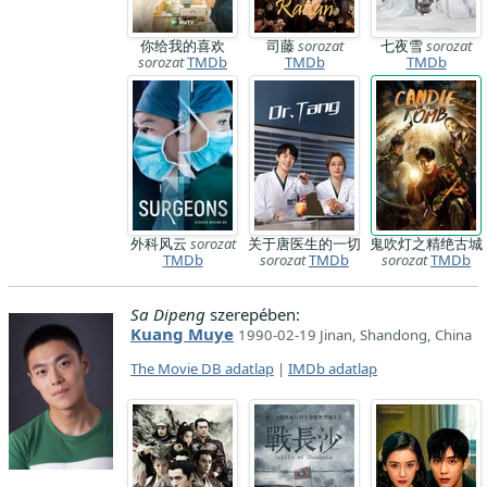
你给我的喜欢
司藤
sorozat
七夜雪
sorozat
sorozat
TMDb
TMDb
TMDb
外科风云
sorozat
关于唐医生的一切
鬼吹灯之精绝古城
TMDb
sorozat
TMDb
sorozat
TMDb
Sa Dipeng
szerepében:
Kuang Muye
1990-02-19 Jinan, Shandong, China
The Movie DB adatlap
|
IMDb adatlap