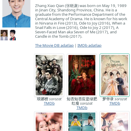
Zhang Xiao Qian (张晓谦) was born on May 19, 1989
in Jinan City, Shandong Province, China. He is a
graduate from the Performance Department of the
Central Academy of Drama. He is known for his work
in Nirvana in Fire (2013), Ode to Joy (2016), When a
Snail Falls in Love (2016), Ode to Joy 2 (2017), A
Seven-Faced Man aka Seven of Me (2017), and
Candle in the Tomb (2017).
The Movie DB adatlap
|
IMDb adatlap
琅琊榜
sorozat
知否知否应是绿肥
梦华录
sorozat
TMDb
红瘦
sorozat
TMDb
TMDb