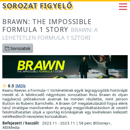
Betöltés...
SOROZAT FIGYELŐ
BRAWN: THE IMPOSSIBLE
FORMULA 1 STORY
BRAWN: A
LEHETETLEN FORMULA 1 SZTORI
Sorozatok
8.5
IMDb
Keanu Reeves a Formula–1 történetének egyik legragyogóbb históriáját
meséli el. A lebilincselő négyrészes sorozatban Ross Brawn és olyan
nagybecsű pilótaikonok avatnak be minden részletbe, mint Jenson
Button és Rubens Barrichello. A Brawn GP megalakulásától fogva elénk
tárul stratégiai manővereken és anyagi megpróbáltatásokon át vezető
felülmúlhatatlan útjuk a sportág krónikájának egy kivételesen kiélezett
vetélkedésről nevezetes korszakában.
Befejezett / kaszált
2023.11 - 2023.11
|
58 perc @Disney+,
All3Media