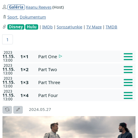
Galéria
Keanu Reeves
(Host)
Sport
,
Dokumentum
Disney
Hulu
|
IMDb
|
SorozatJunkie
|
TV Maze
|
TMDB
1
2023
1×1
Part One
11.15.
13:00
2023
1×2
Part Two
11.15.
13:00
2023
1×3
Part Three
11.15.
13:00
2023
1×4
Part Four
11.15.
13:00
2024.05.27