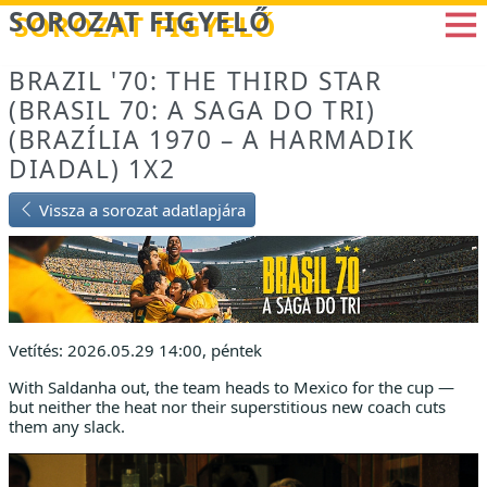
Betöltés...
SOROZAT FIGYELŐ
BRAZIL '70: THE THIRD STAR
(BRASIL 70: A SAGA DO TRI)
(BRAZÍLIA 1970 – A HARMADIK
DIADAL) 1X2
Vissza a sorozat adatlapjára
Vetítés: 2026.05.29 14:00, péntek
With Saldanha out, the team heads to Mexico for the cup —
but neither the heat nor their superstitious new coach cuts
them any slack.