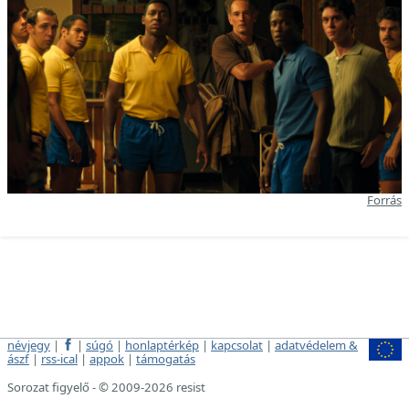
Forrás
névjegy
|
|
súgó
|
honlaptérkép
|
kapcsolat
|
adatvédelem &
ászf
|
rss-ical
|
appok
|
támogatás
Sorozat figyelő - © 2009-2026 resist