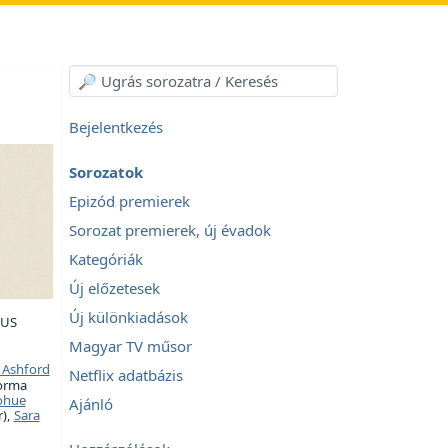
Bejelentkezés
Sorozatok
Epizód premierek
Sorozat premierek, új évadok
Kategóriák
Új előzetesek
Új különkiadások
 US
Magyar TV műsor
 Ashford
Netflix adatbázis
orma
ohue
Ajánló
),
Sara