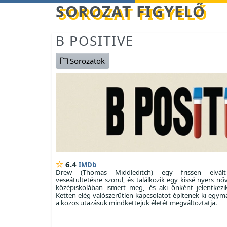
Betöltés...
SOROZAT FIGYELŐ
B POSITIVE
Sorozatok
6.4
IMDb
Drew (Thomas Middleditch) egy frissen elvál
veseátültetésre szorul, és találkozik egy kissé nyers nő
középiskolában ismert meg, és aki önként jelentkez
Ketten elég valószerűtlen kapcsolatot építenek ki egymá
a közös utazásuk mindkettejük életét megváltoztatja.