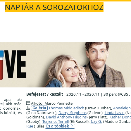
NAPTÁR A SOROZATOKHOZ
Befejezett / kaszált
2020.11 - 2020.11
|
30 perc @CBS ,
t apa, aki
Alkotó: Marco Pennette
vel, akit még
Galéria
Thomas Middleditch
(Drew Dunbar),
Annaleigh
ik donornak.
s között, és
(Gina Dabrowski),
Darryl Stephens
(Gideon),
Linda Lavin
(N
Goldman),
David Anthony Higgins
(Jerry Platt),
Kether Don
(Gabby),
Terrence Terrell
(Eli Russell),
Izzy G.
(Maddie Dunbar
Rue
(Julia)
És a többiek