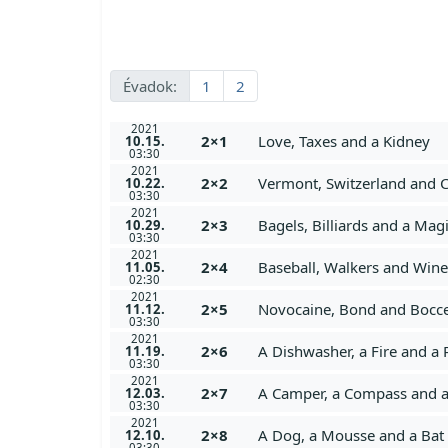
Évadok:
1
2
2021
2×1
Love, Taxes and a Kidney
10.15.
03:30
2021
2×2
Vermont, Switzerland and C
10.22.
03:30
2021
2×3
Bagels, Billiards and a Ma
10.29.
03:30
2021
2×4
Baseball, Walkers and Wine
11.05.
02:30
2021
2×5
Novocaine, Bond and Bocc
11.12.
03:30
2021
2×6
A Dishwasher, a Fire and a
11.19.
03:30
2021
2×7
A Camper, a Compass and a
12.03.
03:30
2021
2×8
A Dog, a Mousse and a Bat
12.10.
03:30