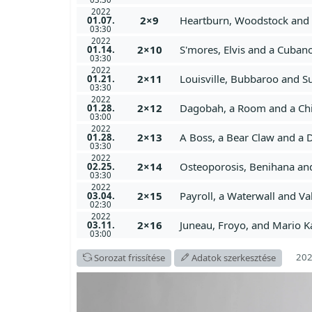
2022
2×9
Heartburn, Woodstock and 
01.07.
03:30
2022
2×10
S'mores, Elvis and a Cuban
01.14.
03:30
2022
2×11
Louisville, Bubbaroo and Su
01.21.
03:30
2022
2×12
Dagobah, a Room and a C
01.28.
03:00
2022
2×13
A Boss, a Bear Claw and a D
01.28.
03:30
2022
2×14
Osteoporosis, Benihana and
02.25.
03:30
2022
2×15
Payroll, a Waterwall and Va
03.04.
02:30
2022
2×16
Juneau, Froyo, and Mario K
03.11.
03:00
202
Sorozat frissítése
Adatok szerkesztése