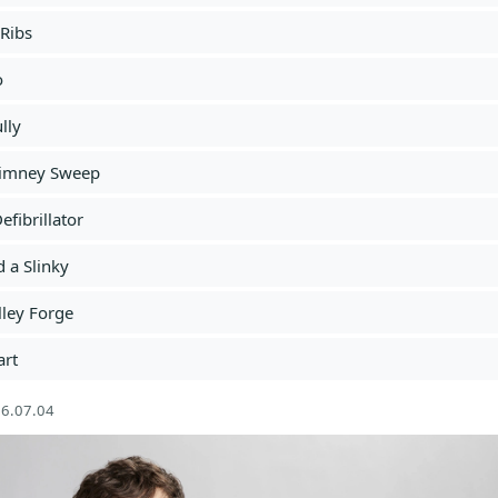
Ribs
o
lly
himney Sweep
efibrillator
 a Slinky
lley Forge
art
6.07.04