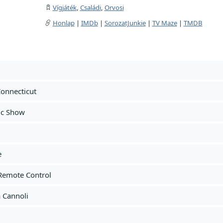
Vígjáték
,
Családi
,
Orvosi
Honlap
|
IMDb
|
SorozatJunkie
|
TV Maze
|
TMDB
onnecticut
gic Show
e
 Remote Control
 Cannoli