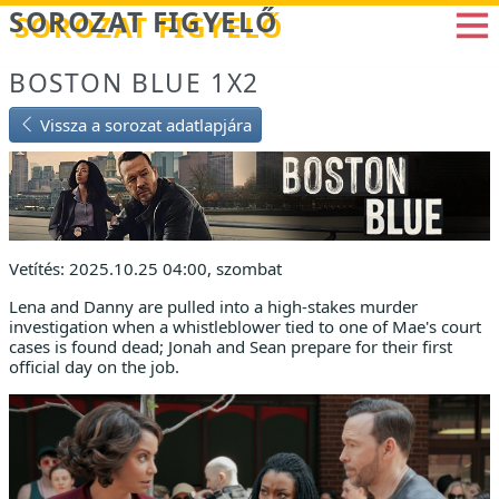
Betöltés...
SOROZAT FIGYELŐ
BOSTON BLUE 1X2
Vissza a sorozat adatlapjára
Vetítés: 2025.10.25 04:00, szombat
Lena and Danny are pulled into a high-stakes murder
investigation when a whistleblower tied to one of Mae's court
cases is found dead; Jonah and Sean prepare for their first
official day on the job.