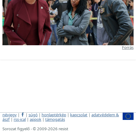
Forrás
névjegy
|
|
súgó
|
honlaptérkép
|
kapcsolat
|
adatvédelem &
ászf
|
rss-ical
|
appok
|
támogatás
Sorozat figyelő - © 2009-2026 resist