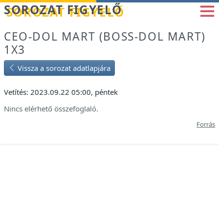
Betöltés...
SOROZAT FIGYELŐ
CEO-DOL MART (BOSS-DOL MART)
1X3
Vissza a sorozat adatlapjára
Vetítés: 2023.09.22 05:00, péntek
Nincs elérhető összefoglaló.
Forrás