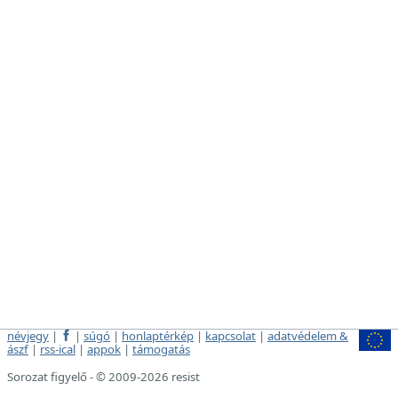
névjegy
|
|
súgó
|
honlaptérkép
|
kapcsolat
|
adatvédelem &
ászf
|
rss-ical
|
appok
|
támogatás
Sorozat figyelő - © 2009-2026 resist