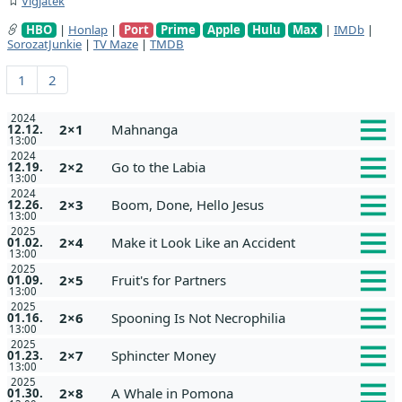
Vígjáték
HBO
|
Honlap
|
Port
Prime
Apple
Hulu
Max
|
IMDb
|
SorozatJunkie
|
TV Maze
|
TMDB
1
2
2024
2×1
Mahnanga
12.12.
13:00
2024
2×2
Go to the Labia
12.19.
13:00
2024
2×3
Boom, Done, Hello Jesus
12.26.
13:00
2025
2×4
Make it Look Like an Accident
01.02.
13:00
2025
2×5
Fruit's for Partners
01.09.
13:00
2025
2×6
Spooning Is Not Necrophilia
01.16.
13:00
2025
2×7
Sphincter Money
01.23.
13:00
2025
2×8
A Whale in Pomona
01.30.