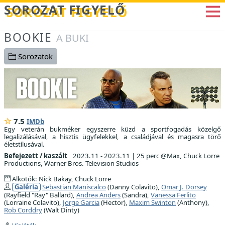
Betöltés...
SOROZAT FIGYELŐ
BOOKIE
A BUKI
Sorozatok
7.5
IMDb
Egy veterán bukméker egyszerre küzd a sportfogadás közelgő
legalizálásával, a hisztis ügyfelekkel, a családjával és magasra törő
életstílusával.
Befejezett / kaszált
2023.11 - 2023.11
|
25 perc @Max, Chuck Lorre
Productions, Warner Bros. Television Studios
Alkotók: Nick Bakay, Chuck Lorre
Galéria
Sebastian Maniscalco
(Danny Colavito),
Omar J. Dorsey
(Rayfield "Ray" Ballard),
Andrea Anders
(Sandra),
Vanessa Ferlito
(Lorraine Colavito),
Jorge Garcia
(Hector),
Maxim Swinton
(Anthony),
Rob Corddry
(Walt Dinty)