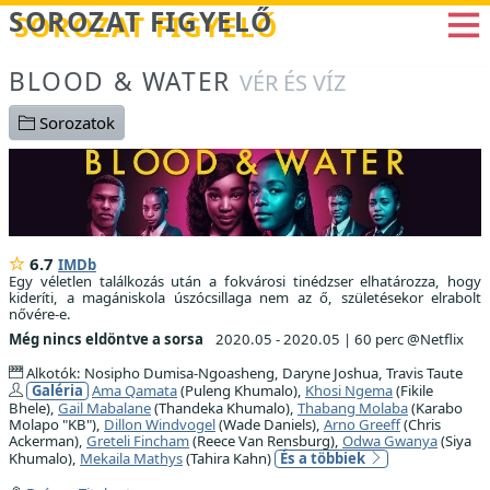
Betöltés...
SOROZAT FIGYELŐ
BLOOD & WATER
VÉR ÉS VÍZ
Sorozatok
6.7
IMDb
Egy véletlen találkozás után a fokvárosi tinédzser elhatározza, hogy
kideríti, a magániskola úszócsillaga nem az ő, születésekor elrabolt
nővére-e.
Még nincs eldöntve a sorsa
2020.05 - 2020.05
|
60 perc @Netflix
Alkotók: Nosipho Dumisa-Ngoasheng, Daryne Joshua, Travis Taute
Galéria
Ama Qamata
(Puleng Khumalo),
Khosi Ngema
(Fikile
Bhele),
Gail Mabalane
(Thandeka Khumalo),
Thabang Molaba
(Karabo
Molapo "KB"),
Dillon Windvogel
(Wade Daniels),
Arno Greeff
(Chris
Ackerman),
Greteli Fincham
(Reece Van Rensburg),
Odwa Gwanya
(Siya
Khumalo),
Mekaila Mathys
(Tahira Kahn)
És a többiek