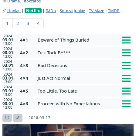
Dráma
,
Titokzatos
Honlap
|
Netflix
|
IMDb
|
SorozatJunkie
|
TV Maze
|
TMDB
1
2
3
4
2024
4×1
Beware of Things Buried
03.01.
13:00
2024
4×2
Tick Tock B****
03.01.
13:00
2024
4×3
Bad Decisions
03.01.
13:00
2024
4×4
Just Act Normal
03.01.
13:00
2024
4×5
Too Little, Too Late
03.01.
13:00
2024
4×6
Proceed with No Expectations
03.01.
13:00
2026.03.17