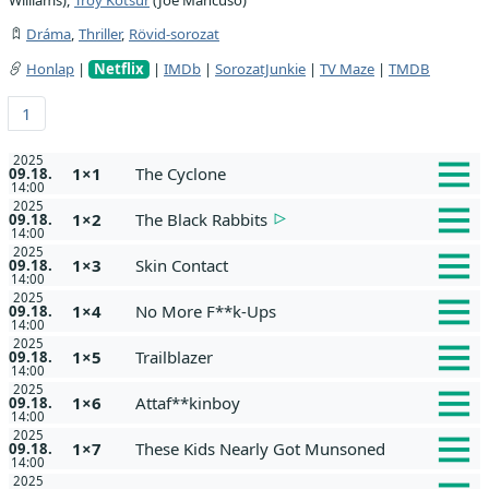
Dráma
,
Thriller
,
Rövid-sorozat
Honlap
|
Netflix
|
IMDb
|
SorozatJunkie
|
TV Maze
|
TMDB
1
2025
1×1
The Cyclone
09.18.
14:00
2025
1×2
The Black Rabbits
09.18.
14:00
2025
1×3
Skin Contact
09.18.
14:00
2025
1×4
No More F**k-Ups
09.18.
14:00
2025
1×5
Trailblazer
09.18.
14:00
2025
1×6
Attaf**kinboy
09.18.
14:00
2025
1×7
These Kids Nearly Got Munsoned
09.18.
14:00
2025