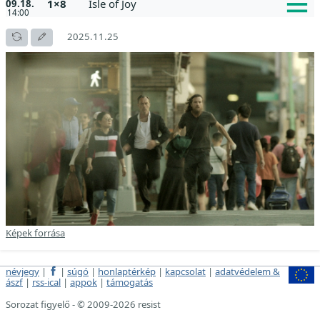
1×8
Isle of Joy
09.18.
14:00
2025.11.25
Képek forrása
névjegy
|
|
súgó
|
honlaptérkép
|
kapcsolat
|
adatvédelem &
ászf
|
rss-ical
|
appok
|
támogatás
Sorozat figyelő - © 2009-2026 resist