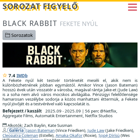
Betöltés...
SOROZAT FIGYELŐ
BLACK RABBIT
FEKETE NYÚL
Sorozatok
7.4
IMDb
A Fekete nyúl két testvér történetét meséli el, akik nem is
különbözhetnének jobban egymástól. Amikor Vince (Jason Bateman)
hosszú évek után visszatér a városba, magával rántja Jake-et (Jude Law)
is a soha nem alvó város mocskos alvilágába. Pénzügyi felelőtlensége
hamarosan veszélybe sodorja a közös manhattani éttermük, a Fekete
nyúl jövőjét és a testvérével való kapcsolatát is.
Befejezett / kaszált
2025.09 - 2025.09
|
56 perc @Netflix,
Aggregate Films, Automatik Entertainment, Netflix Studios
Alkotók: Zach Baylin, Kate Susman
Galéria
Jason Bateman
(Vince Friedken),
Jude Law
(Jake Friedken),
Cleopatra Coleman
(Estelle),
Amaka Okafor
(Roxie),
Ṣọpẹ́ Dìrísù
(Wes
Williams),
Troy Kotsur
(Joe Mancuso)