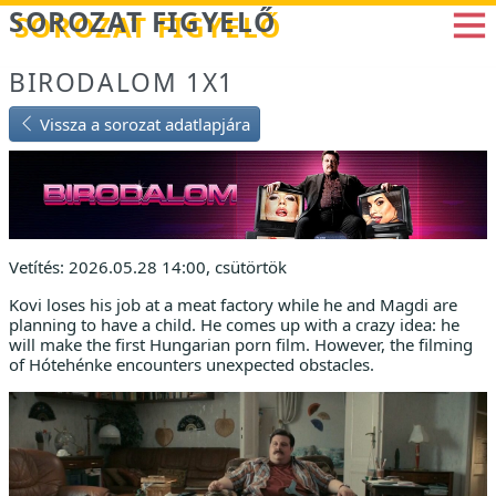
Betöltés...
SOROZAT FIGYELŐ
BIRODALOM 1X1
Vissza a sorozat adatlapjára
Vetítés: 2026.05.28 14:00, csütörtök
Kovi loses his job at a meat factory while he and Magdi are
planning to have a child. He comes up with a crazy idea: he
will make the first Hungarian porn film. However, the filming
of Hótehénke encounters unexpected obstacles.