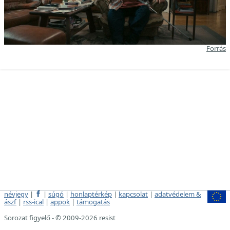
Forrás
névjegy
|
|
súgó
|
honlaptérkép
|
kapcsolat
|
adatvédelem &
ászf
|
rss-ical
|
appok
|
támogatás
Sorozat figyelő - © 2009-2026 resist