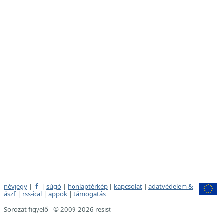
névjegy
|
|
súgó
|
honlaptérkép
|
kapcsolat
|
adatvédelem &
ászf
|
rss-ical
|
appok
|
támogatás
Sorozat figyelő - © 2009-2026 resist