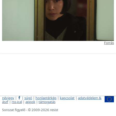
Forrás
névjegy
|
|
súgó
|
honlaptérkép
|
kapcsolat
|
adatvédelem &
ászf
|
rss-ical
|
appok
|
támogatás
Sorozat figyelő - © 2009-2026 resist