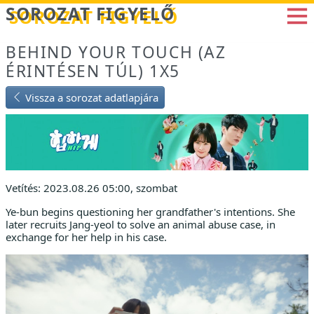
Betöltés...
SOROZAT FIGYELŐ
BEHIND YOUR TOUCH (AZ
ÉRINTÉSEN TÚL) 1X5
Vissza a sorozat adatlapjára
Vetítés: 2023.08.26 05:00, szombat
Ye-bun begins questioning her grandfather's intentions. She
later recruits Jang-yeol to solve an animal abuse case, in
exchange for her help in his case.