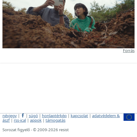
Forrás
névjegy
|
|
súgó
|
honlaptérkép
|
kapcsolat
|
adatvédelem &
ászf
|
rss-ical
|
appok
|
támogatás
Sorozat figyelő - © 2009-2026 resist