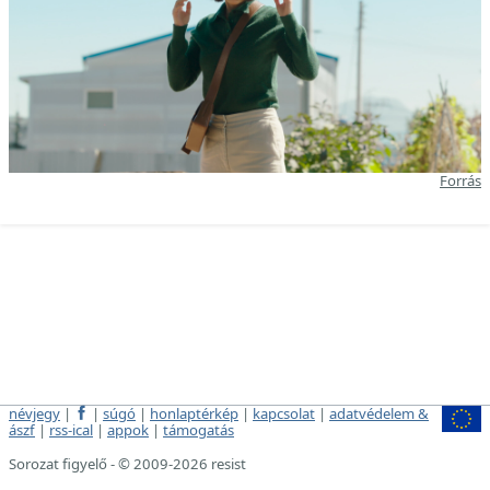
Forrás
névjegy
|
|
súgó
|
honlaptérkép
|
kapcsolat
|
adatvédelem &
ászf
|
rss-ical
|
appok
|
támogatás
Sorozat figyelő - © 2009-2026 resist