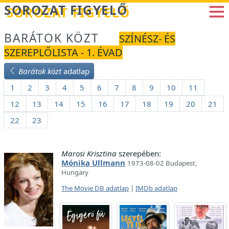
Betöltés...
SOROZAT FIGYELŐ
BARÁTOK KÖZT
SZÍNÉSZ- ÉS
SZEREPLŐLISTA - 1. ÉVAD
Barátok közt
adatlap
1
2
3
4
5
6
7
8
9
10
11
12
13
14
15
16
17
18
19
20
21
22
23
Marosi Krisztina
szerepében:
Mónika Ullmann
1973-08-02 Budapest,
Hungary
The Movie DB adatlap
|
IMDb adatlap