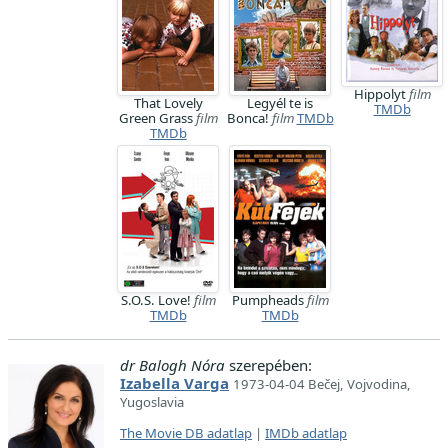
Hippolyt
film
That Lovely
Legyél te is
TMDb
Green Grass
film
Bonca!
film
TMDb
TMDb
S.O.S. Love!
film
Pumpheads
film
TMDb
TMDb
dr Balogh Nóra
szerepében:
Izabella Varga
1973-04-04 Bečej, Vojvodina,
Yugoslavia
The Movie DB adatlap
|
IMDb adatlap