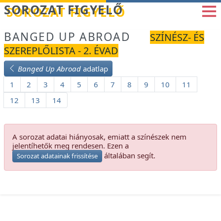
Betöltés...
SOROZAT FIGYELŐ
BANGED UP ABROAD
SZÍNÉSZ- ÉS
SZEREPLŐLISTA - 2. ÉVAD
Banged Up Abroad
adatlap
1
2
3
4
5
6
7
8
9
10
11
12
13
14
A sorozat adatai hiányosak, emiatt a színészek nem
jelentíhetők meg rendesen. Ezen a
általában segít.
Sorozat adatainak frissítése