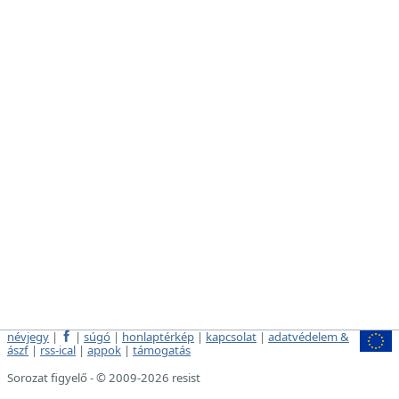
névjegy
|
|
súgó
|
honlaptérkép
|
kapcsolat
|
adatvédelem &
ászf
|
rss-ical
|
appok
|
támogatás
Sorozat figyelő - © 2009-2026 resist