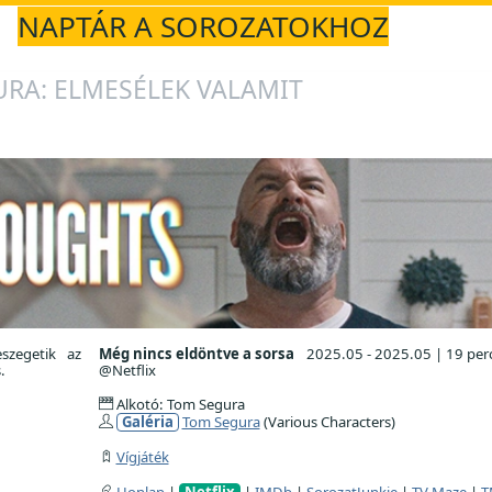
NAPTÁR A SOROZATOKHOZ
RA: ELMESÉLEK VALAMIT
szegetik az
Még nincs eldöntve a sorsa
2025.05 - 2025.05
|
19 per
.
@Netflix
Alkotó: Tom Segura
Galéria
Tom Segura
(Various Characters)
Vígjáték
Honlap
|
Netflix
|
IMDb
|
SorozatJunkie
|
TV Maze
|
T