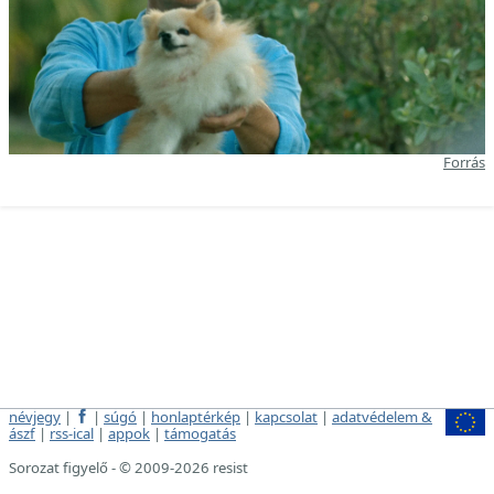
Forrás
névjegy
|
|
súgó
|
honlaptérkép
|
kapcsolat
|
adatvédelem &
ászf
|
rss-ical
|
appok
|
támogatás
Sorozat figyelő - © 2009-2026 resist