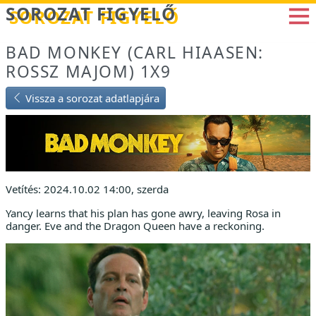
Betöltés...
SOROZAT FIGYELŐ
BAD MONKEY (CARL HIAASEN:
ROSSZ MAJOM) 1X9
Vissza a sorozat adatlapjára
Vetítés: 2024.10.02 14:00, szerda
Yancy learns that his plan has gone awry, leaving Rosa in
danger. Eve and the Dragon Queen have a reckoning.