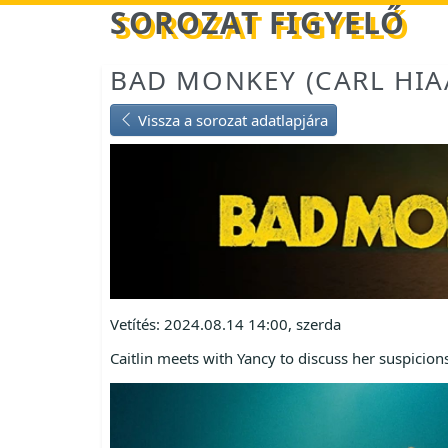
Betöltés...
SOROZAT FIGYELŐ
BAD MONKEY (CARL HIA
Vissza a sorozat adatlapjára
Vetítés: 2024.08.14 14:00, szerda
Caitlin meets with Yancy to discuss her suspicion