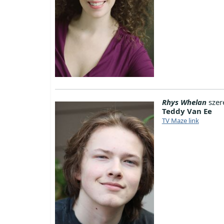
Rhys Whelan
szer
Teddy Van Ee
TV Maze link