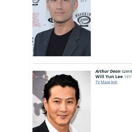
Arthur Dean
szer
Will Yun Lee
1971
TV Maze link