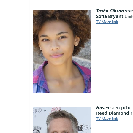
Tasha Gibson
sze
Sofia Bryant
Unit
TV Maze link
Hosea
szerepében
Reed Diamond
1
TV Maze link