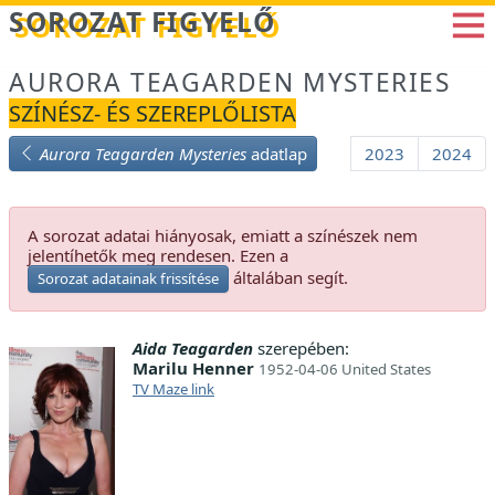
Betöltés...
SOROZAT FIGYELŐ
AURORA TEAGARDEN MYSTERIES
SZÍNÉSZ- ÉS SZEREPLŐLISTA
Aurora Teagarden Mysteries
adatlap
2023
2024
A sorozat adatai hiányosak, emiatt a színészek nem
jelentíhetők meg rendesen. Ezen a
általában segít.
Sorozat adatainak frissítése
Aida Teagarden
szerepében:
Marilu Henner
1952-04-06 United States
TV Maze link