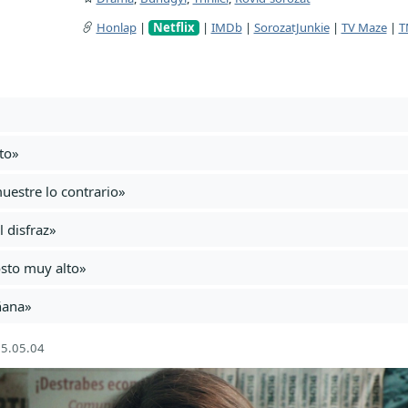
Honlap
|
Netflix
|
IMDb
|
SorozatJunkie
|
TV Maze
|
T
to»
uestre lo contrario»
l disfraz»
osto muy alto»
ñana»
5.05.04