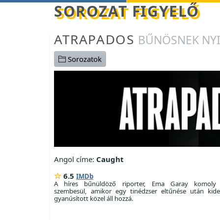
Betöltés...
SOROZAT FIGYELŐ
ATRAPADOS
BŰNÖSNEK NYI
Sorozatok
Angol címe:
Caught
6.5
IMDb
A híres bűnüldöző riporter, Ema Garay komoly 
szembesül, amikor egy tinédzser eltűnése után kide
gyanúsított közel áll hozzá.