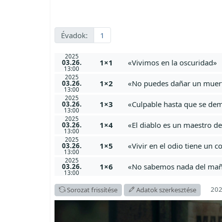
Évadok:
1
2025
1×1
«Vivimos en la oscuridad»
03.26.
13:00
2025
1×2
«No puedes dañar un muer
03.26.
13:00
2025
1×3
«Culpable hasta que se dem
03.26.
13:00
2025
1×4
«El diablo es un maestro de
03.26.
13:00
2025
1×5
«Vivir en el odio tiene un c
03.26.
13:00
2025
1×6
«No sabemos nada del ma
03.26.
13:00
202
Sorozat frissítése
Adatok szerkesztése