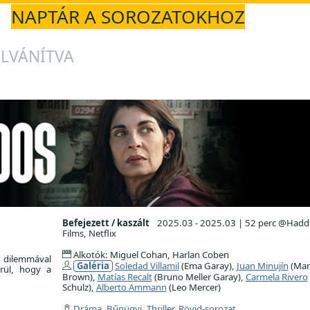
NAPTÁR A SOROZATOKHOZ
LVÁNÍTVA
Befejezett / kaszált
2025.03 - 2025.03
|
52 perc @Hadd
Films, Netflix
Alkotók: Miguel Cohan, Harlan Coben
dilemmával
Galéria
Soledad Villamil
(Ema Garay),
Juan Minujín
(Mar
rül, hogy a
Brown),
Matías Recalt
(Bruno Meller Garay),
Carmela Rivero
Schulz),
Alberto Ammann
(Leo Mercer)
Dráma
,
Bűnügyi
,
Thriller
,
Rövid-sorozat