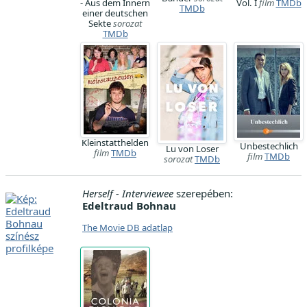
- Aus dem Innern
Vol. I
film
TMDb
TMDb
einer deutschen
Sekte
sorozat
TMDb
Kleinstatthelden
Unbestechlich
Lu von Loser
film
TMDb
film
TMDb
sorozat
TMDb
Herself - Interviewee
szerepében:
Edeltraud Bohnau
The Movie DB adatlap