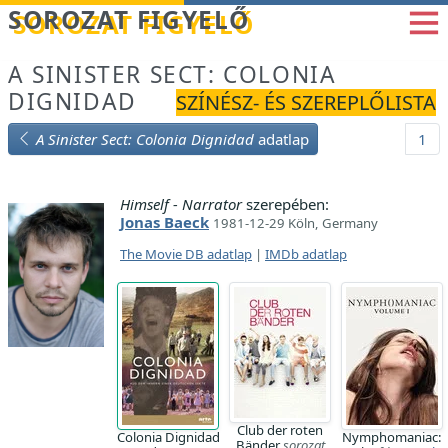
Betöltés...
SOROZAT FIGYELŐ
A SINISTER SECT: COLONIA
DIGNIDAD
SZÍNÉSZ- ÉS SZEREPLŐLISTA
A Sinister Sect: Colonia Dignidad
adatlap
1
Himself - Narrator
szerepében:
Jonas Baeck
1981-12-29 Köln, Germany
The Movie DB adatlap
|
IMDb adatlap
Club der roten
Colonia Dignidad
Nymphomaniac:
Bänder
sorozat