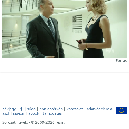
Forrás
névjegy
|
|
súgó
|
honlaptérkép
|
kapcsolat
|
adatvédelem &
ászf
|
rss-ical
|
appok
|
támogatás
Sorozat figyelő - © 2009-2026 resist