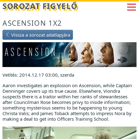
Betöltés...
SOROZAT FIGYELŐ
ASCENSION 1X2
Vissza a sorozat adatlapjára
Vetítés: 2014.12.17 03:00, szerda
Aaron investigates an explosion on Ascension, while Captain
Denninger covers up its true cause. Elsewhere, Viondra
suspects there is a traitor within her ranks of stewardesses
after Councilman Rose becomes privy to inside information;
something mysterious seems to be happening to young
Christa Valis; and James Toback attempts to impress Nora by
making a deal to get into Officers Training School.