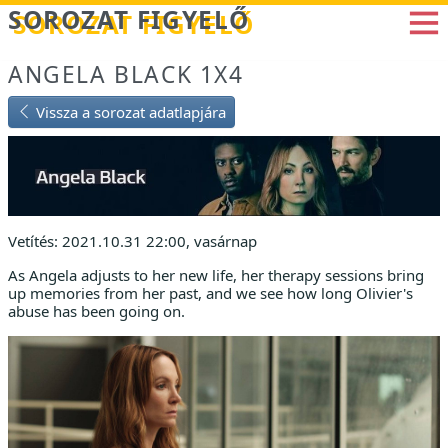
Betöltés...
SOROZAT FIGYELŐ
ANGELA BLACK 1X4
Vissza a sorozat adatlapjára
Vetítés: 2021.10.31 22:00, vasárnap
As Angela adjusts to her new life, her therapy sessions bring
up memories from her past, and we see how long Olivier's
abuse has been going on.