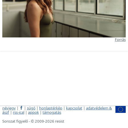
Forrás
névjegy
|
|
súgó
|
honlaptérkép
|
kapcsolat
|
adatvédelem &
ászf
|
rss-ical
|
appok
|
támogatás
Sorozat figyelő - © 2009-2026 resist