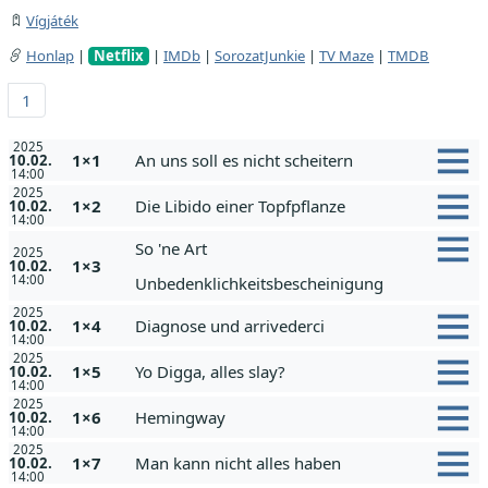
Vígjáték
Honlap
|
Netflix
|
IMDb
|
SorozatJunkie
|
TV Maze
|
TMDB
1
2025
1×1
An uns soll es nicht scheitern
10.02.
14:00
2025
1×2
Die Libido einer Topfpflanze
10.02.
14:00
So 'ne Art
2025
1×3
10.02.
14:00
Unbedenklichkeitsbescheinigung
2025
1×4
Diagnose und arrivederci
10.02.
14:00
2025
1×5
Yo Digga, alles slay?
10.02.
14:00
2025
1×6
Hemingway
10.02.
14:00
2025
1×7
Man kann nicht alles haben
10.02.
14:00