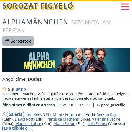
Betöltés...
SOROZAT FIGYELŐ
ALPHAMÄNNCHEN
BIZONYTALAN
FÉRFIAK
Sorozatok
Angol címe:
Dudes
5.9
IMDb
A spanyol Machos Alfa vígjátéksorozat német adaptációja, amelyben
négy negyvenes férfi életét a környezetükben élő nők irányítják.
Még nincs eldöntve a sorsa
2025.10 - 2025.10
|
35 perc @Netflix
Galéria
Tom Beck
(Ulf),
Moritz Führmann
(Andi),
Serkan Kaya
(Cem),
David Rott
(Erik),
Franziska Machens
(Silke),
Valentina Leone
(Alina),
Marleen Lohse
(Kim),
Mona Pirzad
(Elif),
Jaela Probst
(Vanessa)
És a többiek