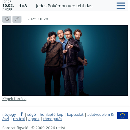
2025
1×8
Jedes Pokémon versteht das
10.02.
14:00
2025.10.28
Képek forrása
névjegy
|
|
súgó
|
honlaptérkép
|
kapcsolat
|
adatvédelem &
ászf
|
rss-ical
|
appok
|
támogatás
Sorozat figyelő - © 2009-2026 resist