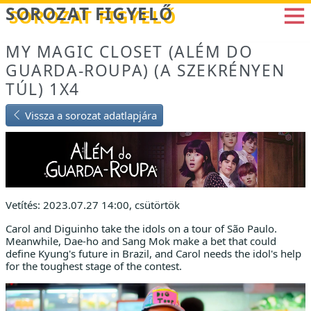
Betöltés...
SOROZAT FIGYELŐ
MY MAGIC CLOSET (ALÉM DO
GUARDA-ROUPA) (A SZEKRÉNYEN
TÚL) 1X4
Vissza a sorozat adatlapjára
Vetítés: 2023.07.27 14:00, csütörtök
Carol and Diguinho take the idols on a tour of São Paulo.
Meanwhile, Dae-ho and Sang Mok make a bet that could
define Kyung's future in Brazil, and Carol needs the idol's help
for the toughest stage of the contest.