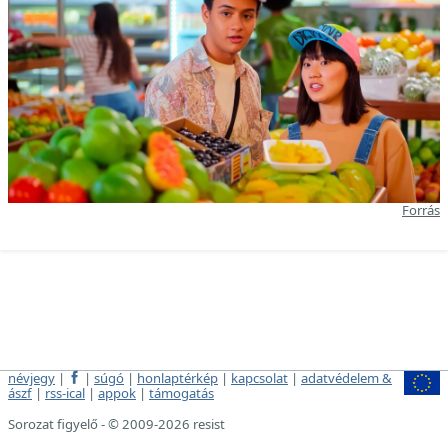
Forrás
névjegy
|
|
súgó
|
honlaptérkép
|
kapcsolat
|
adatvédelem &
ászf
|
rss-ical
|
appok
|
támogatás
Sorozat figyelő - © 2009-2026 resist