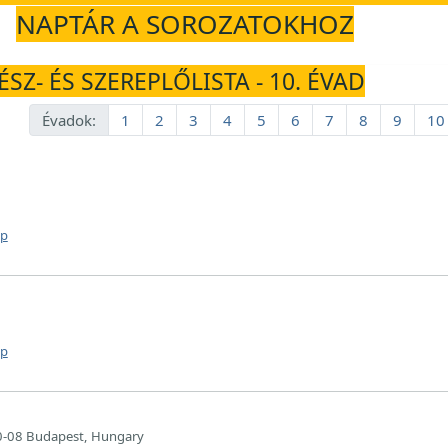
NAPTÁR A SOROZATOKHOZ
ÉSZ- ÉS SZEREPLŐLISTA - 10. ÉVAD
Évadok:
1
2
3
4
5
6
7
8
9
10
ap
ap
-08 Budapest, Hungary