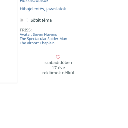
Hozzászólások
Hibajelentés, javaslatok
Sötét téma
FRISS:
Avatar: Seven Havens
The Spectacular Spider-Man
The Airport Chaplain
szabadidőben
17 éve
reklámok nélkül