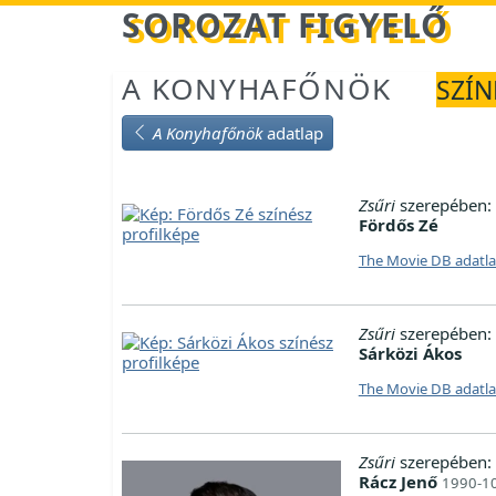
Betöltés...
SOROZAT FIGYELŐ
A KONYHAFŐNÖK
SZÍN
A Konyhafőnök
adatlap
Zsűri
szerepében:
Fördős Zé
The Movie DB adatl
Zsűri
szerepében:
Sárközi Ákos
The Movie DB adatl
Zsűri
szerepében:
Rácz Jenő
1990-10