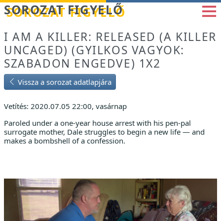
Betöltés...
SOROZAT FIGYELŐ
I AM A KILLER: RELEASED (A KILLER
UNCAGED) (GYILKOS VAGYOK:
SZABADON ENGEDVE) 1X2
Vissza a sorozat adatlapjára
Vetítés: 2020.07.05 22:00, vasárnap
Paroled under a one-year house arrest with his pen-pal
surrogate mother, Dale struggles to begin a new life — and
makes a bombshell of a confession.