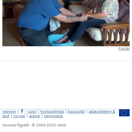
Forrás
névjegy
|
|
súgó
|
honlaptérkép
|
kapcsolat
|
adatvédelem &
ászf
|
rss-ical
|
appok
|
támogatás
Sorozat figyelő - © 2009-2026 resist