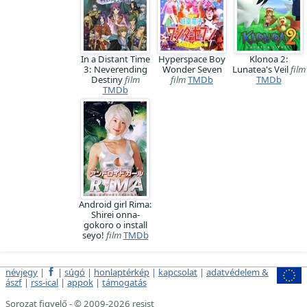
In a Distant Time
Hyperspace Boy
Klonoa 2:
3: Neverending
Wonder Seven
Lunatea's Veil
film
Destiny
film
film
TMDb
TMDb
TMDb
Android girl Rima:
Shirei onna-
gokoro o install
seyo!
film
TMDb
névjegy
|
|
súgó
|
honlaptérkép
|
kapcsolat
|
adatvédelem &
ászf
|
rss-ical
|
appok
|
támogatás
Sorozat figyelő - © 2009-2026 resist