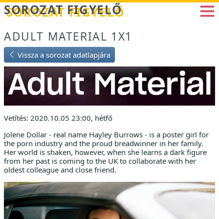
Betöltés...
SOROZAT FIGYELŐ
ADULT MATERIAL 1X1
Vissza a sorozat adatlapjára
Vetítés: 2020.10.05 23:00, hétfő
Jolene Dollar - real name Hayley Burrows - is a poster girl for
the porn industry and the proud breadwinner in her family.
Her world is shaken, however, when she learns a dark figure
from her past is coming to the UK to collaborate with her
oldest colleague and close friend.