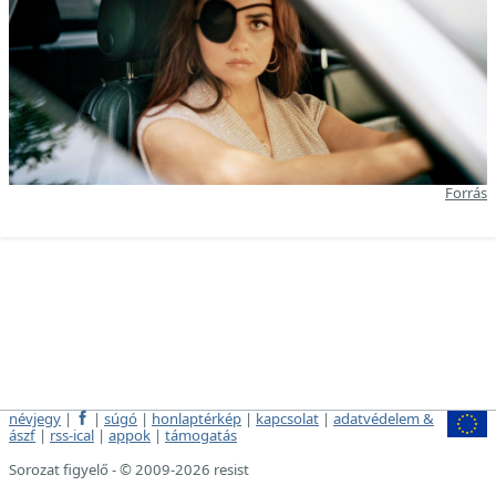
Forrás
névjegy
|
|
súgó
|
honlaptérkép
|
kapcsolat
|
adatvédelem &
ászf
|
rss-ical
|
appok
|
támogatás
Sorozat figyelő - © 2009-2026 resist