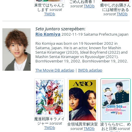
ごめんね青春！
来世ではちゃんと
癒やしのお隣さん
sorozat
TMDb
します
sorozat
には秘密がある
TMDb
sorozat
TMDb
Seta Juntaro
szerepében:
Rio Komiya
2002-11-19 Saitama Prefecture,Japan
Rio Komiya was born on 19 November 2002 in
Saitama, Japan. He is an actor, known for Mashin
Sentai Kiramager (2020), Ideal Boyfriend (2022) and
Mashin Sentai Kiramager vs Ryusoulger (2021).
BornNovember 19, 2002. BornNovember 19, 2002.
The Movie DB adatlap
|
IMDb adatlap
魔進戦隊キラメイ
ジャー
sorozat
全領域異常解決室
波うららかに、め
TMDb
sorozat
TMDb
おと日和
sorozat