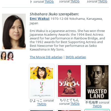
sorozat
TMDb
sorozat
TMDb
ト
sorozat
TMDb
Shibahara Ikuko
szerepében:
Emi Wakui
1970-12-08 Yokohama, Kanagawa,
Japan
Emi Wakui is a Japanese actress. She has won three
Japanese Academy Awards: the 1994 Best Actress
award for her performance in Rainbow Bridge, and
the 1992 awards for Best Supporting Actress and
Best Newcomer for her performance as Seiko
Kawashima in My Sons.
The Movie DB adatlap
|
IMDb adatlap
ちりとてちん
ひよっこ
sorozat
不毛地帯
sorozat
sorozat
TMDb
TMDb
TMDb