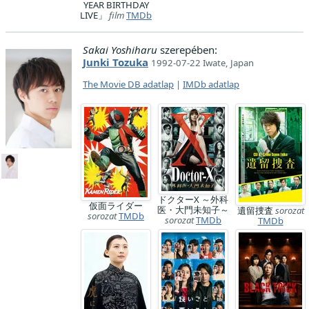
YEAR BIRTHDAY
LIVE」
film
TMDb
Sakai Yoshiharu
szerepében:
Junki Tozuka
1992-07-22 Iwate, Japan
The Movie DB adatlap
|
IMDb adatlap
ドクターX ～外科
仮面ライダー
医・大門未知子～
遺留捜査
sorozat
sorozat
TMDb
sorozat
TMDb
TMDb