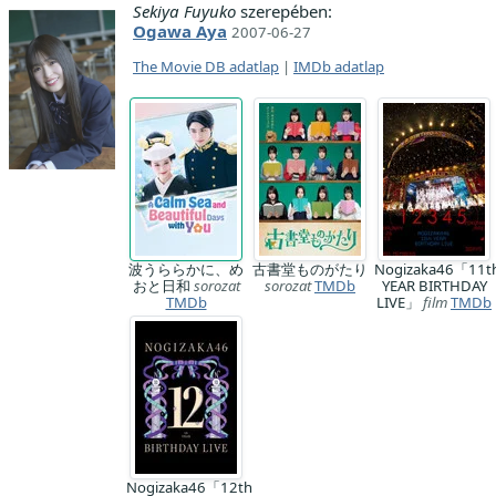
Sekiya Fuyuko
szerepében:
Ogawa Aya
2007-06-27
The Movie DB adatlap
|
IMDb adatlap
波うららかに、め
古書堂ものがたり
Nogizaka46「11t
おと日和
sorozat
sorozat
TMDb
YEAR BIRTHDAY
TMDb
LIVE」
film
TMDb
Nogizaka46「12th