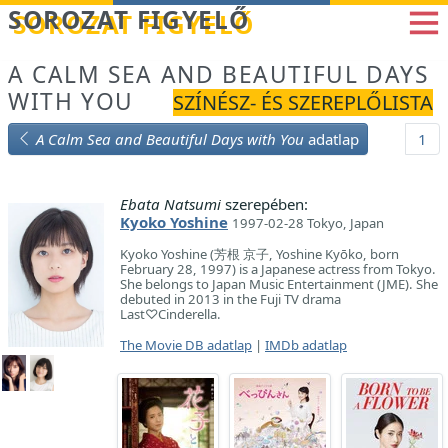
Betöltés...
SOROZAT FIGYELŐ
A CALM SEA AND BEAUTIFUL DAYS
WITH YOU
SZÍNÉSZ- ÉS SZEREPLŐLISTA
A Calm Sea and Beautiful Days with You
adatlap
1
Ebata Natsumi
szerepében:
Kyoko Yoshine
1997-02-28 Tokyo, Japan
Kyoko Yoshine (芳根 京子, Yoshine Kyōko, born
February 28, 1997) is a Japanese actress from Tokyo.
She belongs to Japan Music Entertainment (JME). She
debuted in 2013 in the Fuji TV drama
Last♡Cinderella.
The Movie DB adatlap
|
IMDb adatlap