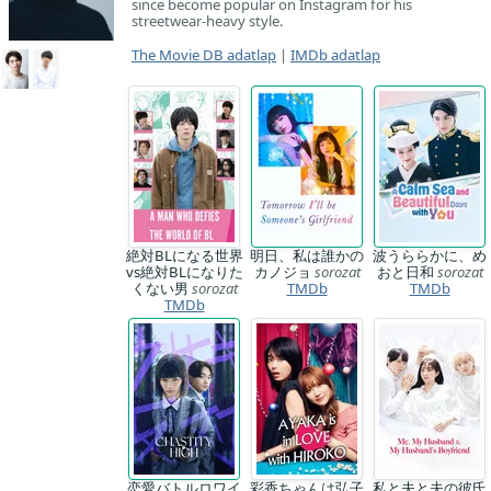
since become popular on Instagram for his
streetwear-heavy style.
The Movie DB adatlap
|
IMDb adatlap
絶対BLになる世界
明日、私は誰かの
波うららかに、め
vs絶対BLになりた
カノジョ
sorozat
おと日和
sorozat
くない男
sorozat
TMDb
TMDb
TMDb
恋愛バトルロワイ
彩香ちゃんは弘子
私と夫と夫の彼氏