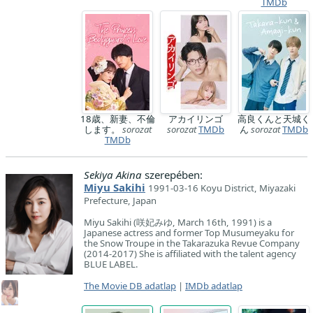
TMDb
18歳、新妻、不倫
アカイリンゴ
高良くんと天城く
します。
sorozat
sorozat
TMDb
ん
sorozat
TMDb
TMDb
Sekiya Akina
szerepében:
Miyu Sakihi
1991-03-16 Koyu District, Miyazaki
Prefecture, Japan
Miyu Sakihi (咲妃みゆ, March 16th, 1991) is a
Japanese actress and former Top Musumeyaku for
the Snow Troupe in the Takarazuka Revue Company
(2014-2017) She is affiliated with the talent agency
BLUE LABEL.
The Movie DB adatlap
|
IMDb adatlap