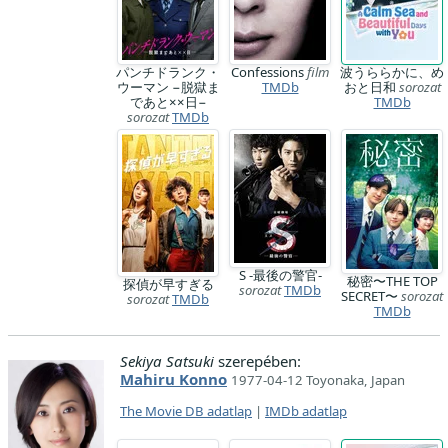
パンチドランク・
Confessions
film
波うららかに、め
ウーマン −脱獄ま
TMDb
おと日和
sorozat
であと××日−
TMDb
sorozat
TMDb
S -最後の警官-
秘密〜THE TOP
探偵が早すぎる
sorozat
TMDb
SECRET〜
sorozat
sorozat
TMDb
TMDb
Sekiya Satsuki
szerepében:
Mahiru Konno
1977-04-12 Toyonaka, Japan
The Movie DB adatlap
|
IMDb adatlap