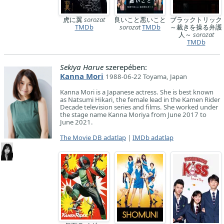
虎に翼
sorozat
良いこと悪いこと
ブラックトリック
TMDb
sorozat
TMDb
～裁きを操る弁護
人～
sorozat
TMDb
Sekiya Harue
szerepében:
Kanna Mori
1988-06-22 Toyama, Japan
Kanna Mori is a Japanese actress. She is best known
as Natsumi Hikari, the female lead in the Kamen Rider
Decade television series and films. She worked under
the stage name Kanna Moriya from June 2017 to
June 2021.
The Movie DB adatlap
|
IMDb adatlap