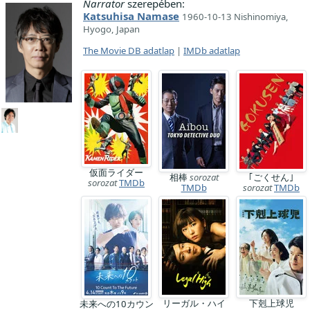
Narrator
szerepében:
Katsuhisa Namase
1960-10-13 Nishinomiya,
Hyogo, Japan
The Movie DB adatlap
|
IMDb adatlap
仮面ライダー
相棒
sorozat
｢ごくせん｣
sorozat
TMDb
TMDb
sorozat
TMDb
リーガル・ハイ
下剋上球児
未来への10カウン