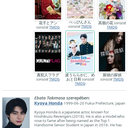
べっぴんさん
花子とアン
高嶺の花
sorozat
sorozat
TMDb
sorozat
TMDb
TMDb
真犯人フラグ
波うららかに、め
探偵の探偵
sorozat
TMDb
おと日和
sorozat
sorozat
TMDb
TMDb
Ebata Takimasa
szerepében:
Kyoya Honda
1999-06-20 Fukui Prefecture, Japan
Kyoya Honda is a Japanese actor, known for
Hoshikuzu Revengers (2018). He is also a model who
rose to fame after being named as the Top 1
Handsome Senior Student in Japan in 2016. He has