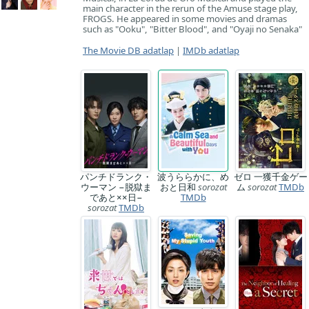
main character in the rerun of the Amuse stage play,
FROGS. He appeared in some movies and dramas
such as "Ooku", "Bitter Blood", and "Oyaji no Senaka"
The Movie DB adatlap
|
IMDb adatlap
パンチドランク・
波うららかに、め
ゼロ 一獲千金ゲー
ウーマン −脱獄ま
おと日和
sorozat
ム
sorozat
TMDb
であと××日−
TMDb
sorozat
TMDb