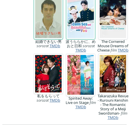
結婚できない男
波うららかに、め
The Cornered
sorozat
TMDb
おと日和
sorozat
Mouse Dreams of
TMDb
Cheese
film
TMDb
私をもらって
Takarazuka Revue
Spirited Away:
sorozat
TMDb
- Rurouni Kenshin
Live on Stage
film
- The Romantic
TMDb
Story of a Meiji
Swordsman-
film
TMDb