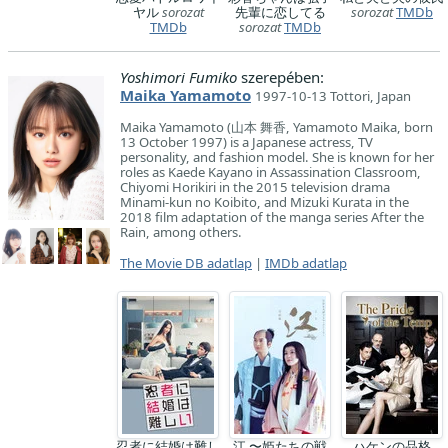
ヤル
sorozat
先輩に恋してる
sorozat
TMDb
TMDb
sorozat
TMDb
Yoshimori Fumiko
szerepében:
Maika Yamamoto
1997-10-13 Tottori, Japan
Maika Yamamoto (山本 舞香, Yamamoto Maika, born
13 October 1997) is a Japanese actress, TV
personality, and fashion model. She is known for her
roles as Kaede Kayano in Assassination Classroom,
Chiyomi Horikiri in the 2015 television drama
Minami-kun no Koibito, and Mizuki Kurata in the
2018 film adaptation of the manga series After the
Rain, among others.
The Movie DB adatlap
|
IMDb adatlap
忍者に結婚は難し
江 〜姫たちの戦
ハケンの品格