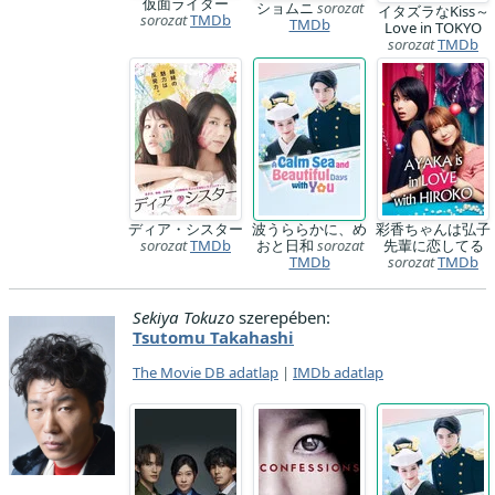
仮面ライダー
ショムニ
sorozat
イタズラなKiss～
sorozat
TMDb
TMDb
Love in TOKYO
sorozat
TMDb
ディア・シスター
波うららかに、め
彩香ちゃんは弘子
sorozat
TMDb
おと日和
sorozat
先輩に恋してる
TMDb
sorozat
TMDb
Sekiya Tokuzo
szerepében:
Tsutomu Takahashi
The Movie DB adatlap
|
IMDb adatlap