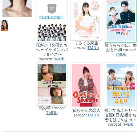
てるてる家族
花ざかりの君たち
波うららかに、め
sorozat
TMDb
へ 〜イケメン♂パ
おと日和
sorozat
ラダイス〜
TMDb
sorozat
TMDb
惡の華
sorozat
姉ちゃんの恋人
焼いてるふたり ～
TMDb
sorozat
TMDb
交際0日 結婚から
恋をはじめよう～
sorozat
TMDb