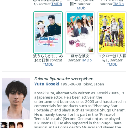
い
sorozat
TMDb
国〜
sorozat
sorozat
TMDb
TMDb
波うららかに、め
幽かな彼女
コタローは1人暮
おと日和
sorozat
sorozat
TMDb
らし
sorozat
TMDb
TMDb
Fukami Ryunosuke
szerepében:
Yuta Koseki
1995-06-08 Tokyo, Japan
Koseki Yuta, alternatively written as 'Koseki Yuuta', is
a Japanese actor. He's been active in the
entertainment business since 2003 and has starred in
commercials for products such as "Phantasy Star
Portable 2" and plays such as "Musical Shugo Chara!".
He is mainly known for his part in the "Prince of
Tennis Musicals" (Second Generation) as he played
Kikumaru Eiji. He also appeared in the Shugo Chara
Musical, in La Corda de Oro Musical and played the