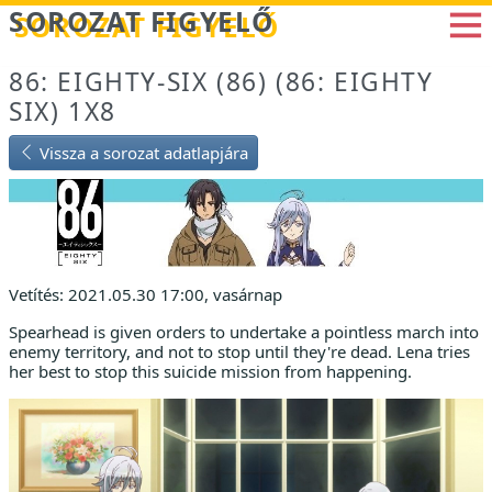
Betöltés...
SOROZAT FIGYELŐ
86: EIGHTY-SIX (86) (86: EIGHTY
SIX) 1X8
Vissza a sorozat adatlapjára
Vetítés: 2021.05.30 17:00, vasárnap
Spearhead is given orders to undertake a pointless march into
enemy territory, and not to stop until they're dead. Lena tries
her best to stop this suicide mission from happening.