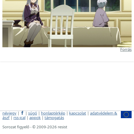
Forrás
névjegy
|
|
súgó
|
honlaptérkép
|
kapcsolat
|
adatvédelem &
ászf
|
rss-ical
|
appok
|
támogatás
Sorozat figyelő - © 2009-2026 resist