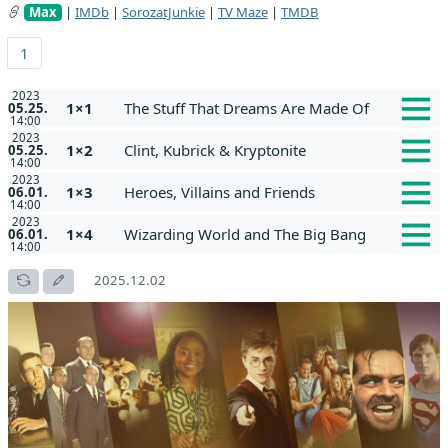
Max
|
IMDb
|
SorozatJunkie
|
TV Maze
|
TMDB
1
2023
1×1
The Stuff That Dreams Are Made Of
05.25.
14:00
2023
1×2
Clint, Kubrick & Kryptonite
05.25.
14:00
2023
1×3
Heroes, Villains and Friends
06.01.
14:00
2023
1×4
Wizarding World and The Big Bang
06.01.
14:00
2025.12.02