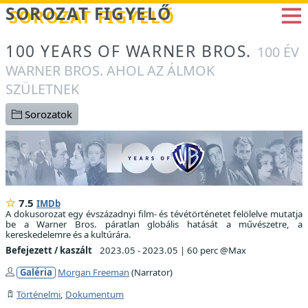
Betöltés...
SOROZAT FIGYELŐ
100 YEARS OF WARNER BROS.
100 ÉV
WARNER BROS. AHOL AZ ÁLMOK
SZÜLETNEK
Sorozatok
7.5
IMDb
A dokusorozat egy évszázadnyi film- és tévétörténetet felölelve mutatja
be a Warner Bros. páratlan globális hatását a művészetre, a
kereskedelemre és a kultúrára.
Befejezett / kaszált
2023.05 - 2023.05
|
60 perc @Max
Galéria
Morgan Freeman
(Narrator)
Történelmi
,
Dokumentum