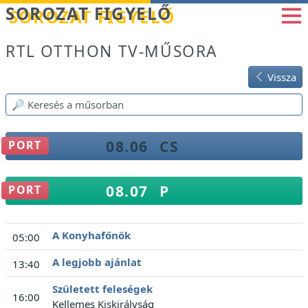
Betöltés...
SOROZAT FIGYELŐ
RTL OTTHON TV-MŰSORA
Vissza
08.06
CS
PORT
08.07
P
PORT
A Konyhafőnök
05:00
A legjobb ajánlat
13:40
Született feleségek
16:00
Kellemes Kiskirályság