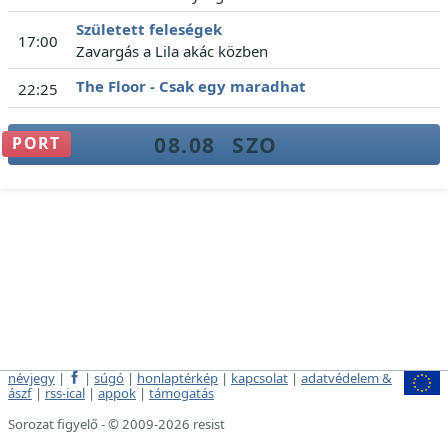
Született feleségek
17:00
Zavargás a Lila akác közben
The Floor - Csak egy maradhat
22:25
08.08
SZO
PORT
névjegy
|
|
súgó
|
honlaptérkép
|
kapcsolat
|
adatvédelem &
ászf
|
rss-ical
|
appok
|
támogatás
Sorozat figyelő - © 2009-2026 resist